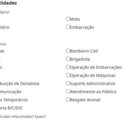
ilidades
óprio?
Moto
tário
Embarcação
ncia
ros
Bombeiro Civil
r
Brigadista
o
Operação de Embarcações
Operação de Máquinas
ribuição de Donativos
Suporte Administrativo
omunicação
Atendimento ao Público
s Temporários
Resgate Animal
oria B/C/D/E
ficados relacionados? Quais?