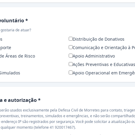
luntário
oluntário *
 gostaria de atuar?
os
Distribuição de Donativos
sporte
Comunicação e Orientação à P
e Áreas de Risco
Apoio Administrativo
Ações Preventivas e Educativa
 Simulados
Apoio Operacional em Emergê
a e autorização
a e autorização *
s exclusivamente pela Defesa Civil de Morretes para contato, triagem e convocação de
 não serão compartilhados com terceiros. A
 são registrados por segurança. Você pode solicitar a atualização ou a exclusão dos seus
dados à Defesa Civil a qualquer momento (telefone 41 920017467).