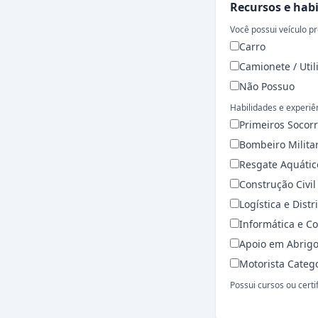
Recursos e hab
Você possui veículo pr
Carro
Camionete / Utili
Não Possuo
Habilidades e experiê
Primeiros Socor
Bombeiro Milita
Resgate Aquátic
Construção Civil
Logística e Dist
Informática e C
Apoio em Abrigo
Motorista Categ
Possui cursos ou certi