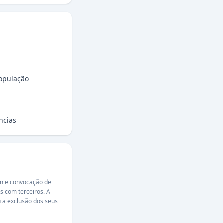
opulação
s
ncias