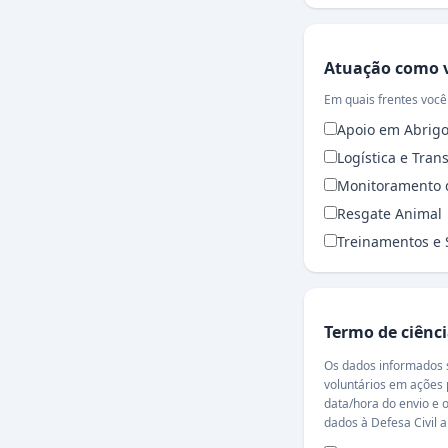
Atuação como vo
Atuação como v
Em quais frentes você
Apoio em Abrig
Logística e Tran
Monitoramento d
Resgate Animal
Treinamentos e
Termo de ciênci
Termo de ciênci
Os dados informados serão usado
voluntários em ações preventivas, treinamentos, simulados e emergências, e
data/hora do envio e o endereço IP